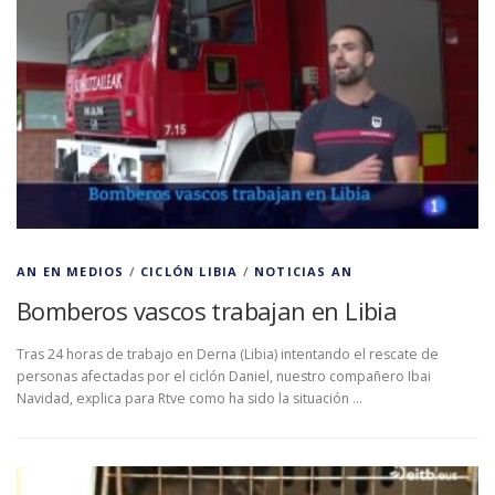
AN EN MEDIOS
/
CICLÓN LIBIA
/
NOTICIAS AN
Bomberos vascos trabajan en Libia
Tras 24 horas de trabajo en Derna (Libia) intentando el rescate de
personas afectadas por el ciclón Daniel, nuestro compañero Ibai
Navidad, explica para Rtve como ha sido la situación …