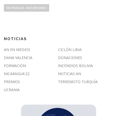
N
a
ENTRADAS ANTERIORES
v
e
g
a
NOTICIAS
c
i
AN EN MEDIOS
CICLÓN LIBIA
ó
DANA VALENCIA
DONACIONES
n
FORMACIÓN
INCENDIOS BOLIVIA
d
NICARAGUA'22
NOTICIAS AN
e
e
PREMIOS
TERREMOTO TURQUÍA
n
UCRANIA
t
r
a
d