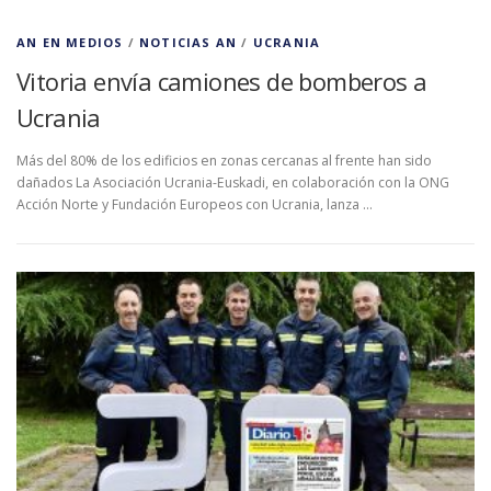
AN EN MEDIOS
/
NOTICIAS AN
/
UCRANIA
Vitoria envía camiones de bomberos a
Ucrania
Más del 80% de los edificios en zonas cercanas al frente han sido
dañados La Asociación Ucrania-Euskadi, en colaboración con la ONG
Acción Norte y Fundación Europeos con Ucrania, lanza …