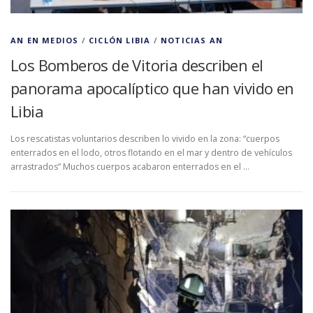
AN EN MEDIOS
/
CICLÓN LIBIA
/
NOTICIAS AN
Los Bomberos de Vitoria describen el
panorama apocalíptico que han vivido en
Libia
Los rescatistas voluntarios describen lo vivido en la zona: “cuerpos
enterrados en el lodo, otros flotando en el mar y dentro de vehículos
arrastrados” Muchos cuerpos acabaron enterrados en el …