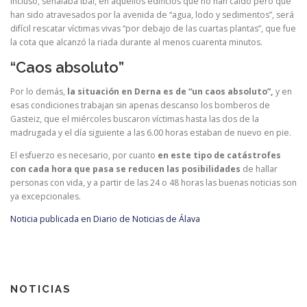
Incluso, señalaba Ibai, en aquellos edificios que no han caído pero que
han sido atravesados por la avenida de “agua, lodo y sedimentos”, será
difícil rescatar víctimas vivas “por debajo de las cuartas plantas”, que fue
la cota que alcanzó la riada durante al menos cuarenta minutos.
“Caos absoluto”
Por lo demás,
la situación en Derna es de “un caos absoluto”,
y en
esas condiciones trabajan sin apenas descanso los bomberos de
Gasteiz, que el miércoles buscaron víctimas hasta las dos de la
madrugada y el día siguiente a las 6.00 horas estaban de nuevo en pie.
El esfuerzo es necesario, por cuanto
en este tipo de catástrofes
con cada hora que pasa se reducen las posibilidades
de hallar
personas con vida, y a partir de las 24 o 48 horas las buenas noticias son
ya excepcionales.
Noticia publicada en Diario de Noticias de Álava
NOTICIAS