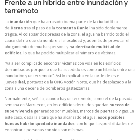
Frente a un híbrido entre inundación y
terremoto
La
inundación
que ha arrasado buena parte de la ciudad libia
de
Derna
tras el paso de la
tormenta Daniel
ha sido doblemente
trágica. Al colapsar dos presas de la zona, el agua ha barrido todo el
cauce del río que da nombre a la localidad y, además de provocar el
ahogamiento de muchas personas,
ha derribado multitud de
edificios
, lo que ha podido multiplicar el número de víctimas.
“Va a ser complicado encontrar víctimas con vida en los edificios
derrumbados porque lo que ha sucedido es como un híbrido entre una
inundación y un terremoto”. Así lo explicaba en la tarde de este
jueves
Ibai
, portavoz de la ONG Acción Norte, que ha desplazado a la
zona a una decena de bomberos gasteiztarras.
Normalmente, señala, cuando hay un terremoto, como el de la pasada
semana en Marruecos, en los edificios derruidos quedan
huecos de
supervivencia
generados por muebles, marcos de puertas o vigas. En
este caso, dada la altura que ha alcanzado el agua,
esos posibles
huecos habrán quedado inundados
, con lo que las posibilidades de
encontrar a personas con vida son mínimas.