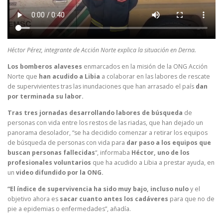
Héctor Pérez, integrante de Acción Norte explica la situación en Derna.
Los bomberos alaveses
enmarcados en la misión de la ONG Acción
Norte que
han acudido a Libia
a colaborar en las labores de rescate
de supervivientes tras las inundaciones que han arrasado el país
dan
por terminada su labor.
Tras tres jornadas desarrollando labores de búsqueda
de
personas con vida entre los restos de las riadas, que han dejado un
panorama desolador, “se ha decidido comenzar a retirar los equipos
de búsqueda de personas con vida para
dar paso a los equipos que
buscan personas fallecidas
“, informaba
Héctor, uno de los
profesionales voluntarios
que ha acudido a Libia a prestar ayuda, en
un
video difundido por la ONG.
“El índice de supervivencia ha sido muy bajo, incluso nulo
y el
objetivo ahora es
sacar cuanto antes los cadáveres
para que no de
pie a epidemias o enfermedades”, añadía.