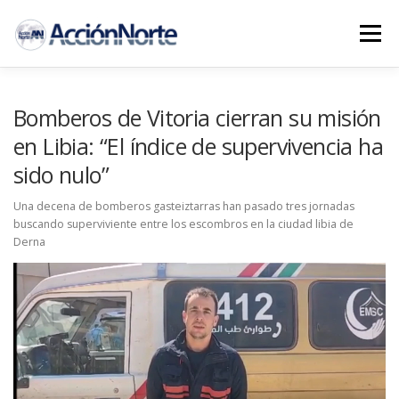
Saltar
al
Menú
contenido
INICIO
PROYECTOS
NOTICIAS AN
Bomberos de Vitoria cierran su misión
en Libia: “El índice de supervivencia ha
sido nulo”
COLABORA
CONTACTO
Una decena de bomberos gasteiztarras han pasado tres jornadas
buscando superviviente entre los escombros en la ciudad libia de
Derna