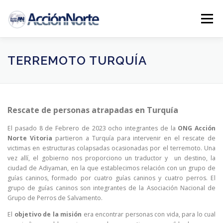
Saltar
al
Menú
contenido
INICIO
PROYECTOS
NOTICIAS AN
TERREMOTO TURQUÍA
COLABORA
CONTACTO
Rescate de personas atrapadas en Turquía
El pasado 8 de Febrero de 2023 ocho integrantes de la
ONG Acción
Norte Vitoria
partieron a Turquía para intervenir en el rescate de
victimas en estructuras colapsadas ocasionadas por el terremoto. Una
vez allí, el gobierno nos proporciono un traductor y un destino, la
ciudad de Adiyaman, en la que establecimos relación con un grupo de
guías caninos, formado por cuatro guías caninos y cuatro perros. El
grupo de guías caninos son integrantes de la Asociación Nacional de
Grupo de Perros de Salvamento.
El
objetivo de la misión
era encontrar personas con vida, para lo cual