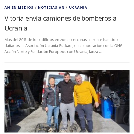
AN EN MEDIOS
/
NOTICIAS AN
/
UCRANIA
Vitoria envía camiones de bomberos a
Ucrania
Más del 80% de los edificios en zonas cercanas al frente han sido
dañados La Asociación Ucrania-Euskadi, en colaboración con la ONG
Acción Norte y Fundación Europeos con Ucrania, lanza …