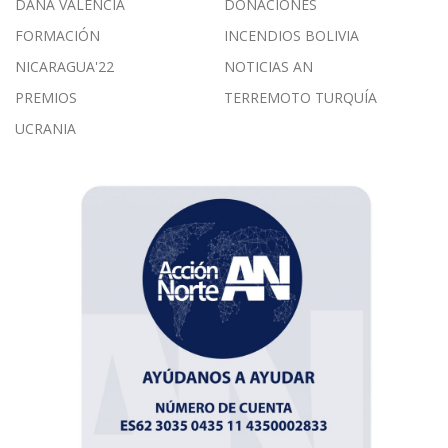
DANA VALENCIA
DONACIONES
n
FORMACIÓN
INCENDIOS BOLIVIA
d
NICARAGUA'22
NOTICIAS AN
e
e
PREMIOS
TERREMOTO TURQUÍA
n
UCRANIA
t
r
a
d
a
s