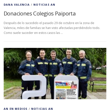
DANA VALENCIA
/
NOTICIAS AN
Donaciones Colegios Paiporta
Después de lo sucedido el pasado 29 de octubre en la zona de
Valencia, miles de familias se han visto afectadas perdiéndolo todo.
Como suele suceder en estos casos las …
AN EN MEDIOS
/
NOTICIAS AN