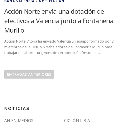
DANA VALENCIA
/
NOTICIAS AN
Acción Norte envía una dotación de
efectivos a Valencia junto a Fontanería
Murillo
Acción Norte Vitoria ha enviado Valencia un equipo formado por 3
miembros de la ONG y 5 trabajadores de Fontanería Murillo para
trabajar en labores urgentes de recuperación Desde el …
N
a
ENTRADAS ANTERIORES
v
e
g
a
NOTICIAS
c
i
AN EN MEDIOS
CICLÓN LIBIA
ó