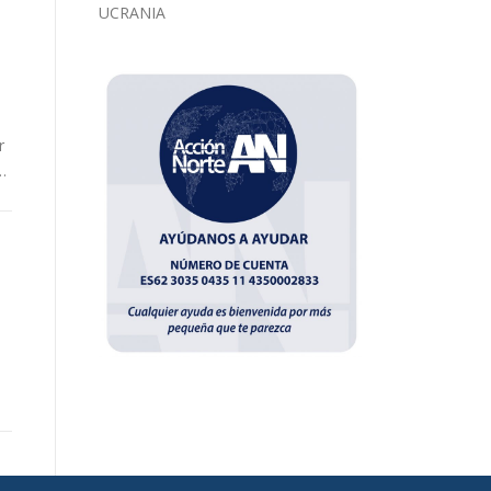
UCRANIA
r
…