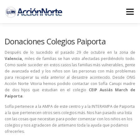
Saltar
al
Menú
contenido
INICIO
PROYECTOS
NOTICIAS AN
Donaciones Colegios Paiporta
Después de lo sucedido el pasado 29 de octubre en la zona de
Valencia,
miles de familias se han visto afectadas perdiéndolo todo.
COLABORA
CONTACTO
Como suele suceder en estos casos las familias más vulnerables, gente
de avanzada edad y los niños son las personas con más problemas
para recuperar su vida anterior al desastre acontecido. Desde ONG
Acción Norte Vitoria hemos podido contactar con Sofía Canupi madre
de dos hijos que estudian en el colegio
CEIP Ausiás March de
Paiporta
.
Sofía pertenece a la AMPA de este centro y a la INTERAMPA de Paiporta
a la que pertenecen otros seis colegios más. Nos han pasado una lista
con las cosas que necesitan para poder comenzar con los niños en los
colegios y nos agradecen de antemano toda la ayuda que podamos
ofrecerles.