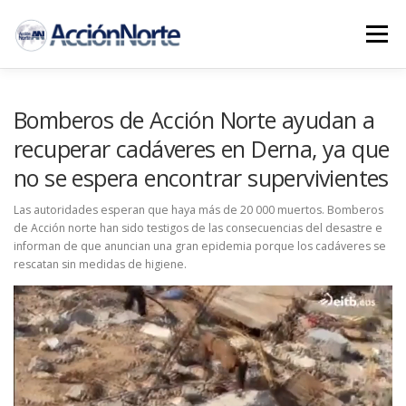
Saltar
al
Menú
contenido
INICIO
PROYECTOS
NOTICIAS AN
Bomberos de Acción Norte ayudan a
recuperar cadáveres en Derna, ya que
no se espera encontrar supervivientes
COLABORA
CONTACTO
Las autoridades esperan que haya más de 20 000 muertos. Bomberos
de Acción norte han sido testigos de las consecuencias del desastre e
informan de que anuncian una gran epidemia porque los cadáveres se
rescatan sin medidas de higiene.