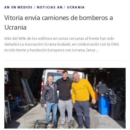
AN EN MEDIOS
/
NOTICIAS AN
/
UCRANIA
Vitoria envía camiones de bomberos a
Ucrania
Más del 80% de los edificios en zonas cercanas al frente han sido
dañados La Asociación Ucrania-Euskadi, en colaboración con la ONG
Acción Norte y Fundación Europeos con Ucrania, lanza …