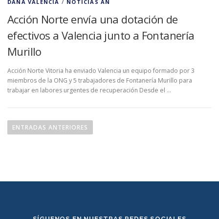
DANA VALENCIA
/
NOTICIAS AN
Acción Norte envía una dotación de
efectivos a Valencia junto a Fontanería
Murillo
Acción Norte Vitoria ha enviado Valencia un equipo formado por 3
miembros de la ONG y 5 trabajadores de Fontanería Murillo para
trabajar en labores urgentes de recuperación Desde el …
N
a
ENTRADAS ANTERIORES
v
e
g
a
c
i
ó
SÍGUENOS EN NUESTRAS REDES SOCIALES