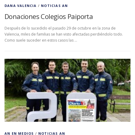
DANA VALENCIA
/
NOTICIAS AN
Donaciones Colegios Paiporta
Después de lo sucedido el pasado 29 de octubre en la zona de
Valencia, miles de familias se han visto afectadas perdiéndolo todo.
Como suele suceder en estos casos las …
AN EN MEDIOS
/
NOTICIAS AN