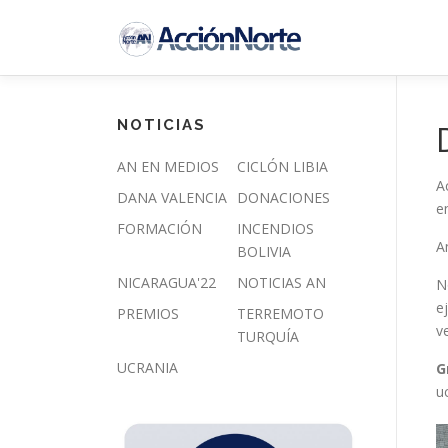
Saltar
al
contenido
NOTICIAS
AN EN MEDIOS
CICLÓN LIBIA
A
DANA VALENCIA
DONACIONES
e
FORMACIÓN
INCENDIOS
A
BOLIVIA
NICARAGUA'22
NOTICIAS AN
N
e
PREMIOS
TERREMOTO
v
TURQUÍA
UCRANIA
G
u