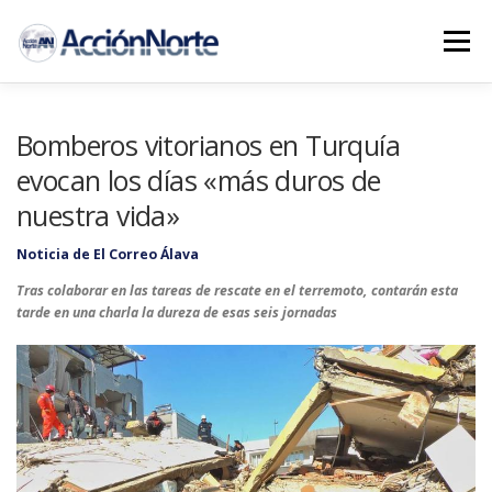
Saltar
al
Menú
contenido
INICIO
PROYECTOS
NOTICIAS AN
Bomberos vitorianos en Turquía
evocan los días «más duros de
nuestra vida»
COLABORA
CONTACTO
Noticia de El Correo Álava
Tras colaborar en las tareas de rescate en el terremoto, contarán esta
tarde en una charla la dureza de esas seis jornadas