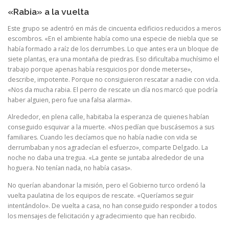
«Rabia» a la vuelta
Este grupo se adentró en más de cincuenta edificios reducidos a meros
escombros. «En el ambiente había como una especie de niebla que se
había formado a raíz de los derrumbes. Lo que antes era un bloque de
siete plantas, era una montaña de piedras. Eso dificultaba muchísimo el
trabajo porque apenas había resquicios por donde meterse»,
describe, impotente. Porque no consiguieron rescatar a nadie con vida.
«Nos da mucha rabia. El perro de rescate un día nos marcó que podría
haber alguien, pero fue una falsa alarma».
Alrededor, en plena calle, habitaba la esperanza de quienes habían
conseguido esquivar a la muerte. «Nos pedían que buscásemos a sus
familiares. Cuando les decíamos que no había nadie con vida se
derrumbaban y nos agradecían el esfuerzo», comparte Delgado. La
noche no daba una tregua. «La gente se juntaba alrededor de una
hoguera. No tenían nada, no había casas».
No querían abandonar la misión, pero el Gobierno turco ordenó la
vuelta paulatina de los equipos de rescate. «Queríamos seguir
intentándolo». De vuelta a casa, no han conseguido responder a todos
los mensajes de felicitación y agradecimiento que han recibido.