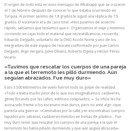
El origen de todo está en esos mensajes de Whatsapp que se cruzaron
el 7 de febrero después de conocer lo que estaba ocurriendo en
Turquía. Al primer seísmo de 7,8 grados le siguió una réplica de 7,5
grados. El escenario era de caos total. «Nos pusimos de acuerdo
rápido, sabíamos que teníamos que ir. Organizamos el viaje y metimos
corriendo en cajas todo el material que necesitábamos», recuerda
Eduardo Delgado, voluntario de la ONG Acción Norte y uno de los
integrantes de este equipo de rescate conformado por Juan Carlos
Delgado, Iñigo Vergara, Julen Olivera, Roberto Ogeta y Héctor Pérez
Vicario.
«Tuvimos que rescatar los cuerpos de una pareja
a la que el terremoto les pilló durmiendo. Aún
seguían abrazados. Fue muy duro»
Esos 3.500 kilómetros de vuelo fueron todo un golpe de realidad.
«Todo estaba mucho peor de lo que nos imaginábamos: cadáveres,
gente llorando por las calles, edificios colapsados…». Su oficio les ha
acorazado frente a los escenario más duros, pero no ante algo «que
parecía una guerra». «Caminabas por la calle y te encontrabas cuerpos
tapados por sábanas, cadáveres metidos en bolsas de plástico… Fue
muy duro tener que rescatar los cuerpos de una pareja a la que el
terremoto les había pillado durmiendo y que aún seguía abrazada».