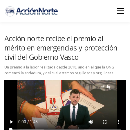
Saltar
al
Menú
contenido
INICIO
PROYECTOS
NOTICIAS AN
Acción norte recibe el premio al
mérito en emergencias y protección
civil del Gobierno Vasco
COLABORA
CONTACTO
Un premio a la labor realizada desde 2018, año en el que la ONG
comenzó la andadura, y del cual estamos orgullosos y orgullosas.